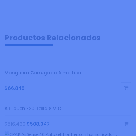
Productos Relacionados
Manguera Corrugada Alma Lisa
$
66.848
AirTouch F20 Talla S,M O L
$
508.047
$
516.460