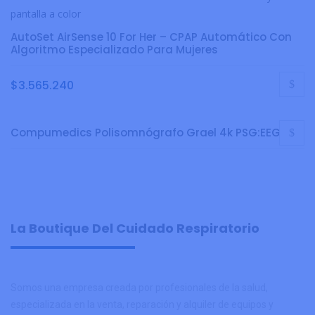
AutoSet AirSense 10 For Her – CPAP Automático Con
Algoritmo Especializado Para Mujeres
$
3.565.240
Compumedics Polisomnógrafo Grael 4k PSG:EEG
La Boutique Del Cuidado Respiratorio
Somos una empresa creada por profesionales de la salud,
especializada en la venta, reparación y alquiler de equipos y