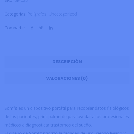
SKU:
SM023
Categorías:
Polígrafos
,
Uncategorized
Compartir:
DESCRIPCIÓN
VALORACIONES (0)
Somfit es un dispositivo portátil para recopilar datos fisiológicos
de los pacientes, principalmente para ayudar a los profesionales
médicos a diagnosticar trastornos del sueño.
El diseño de Somfit priorizó la facilidad de uso, siendo liviano y