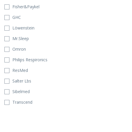
Fisher&Paykel
GHC
Löwenstein
Mr.Sleep
Omron
Philips Respironics
ResMed
Salter Lbs
Sibelmed
Transcend