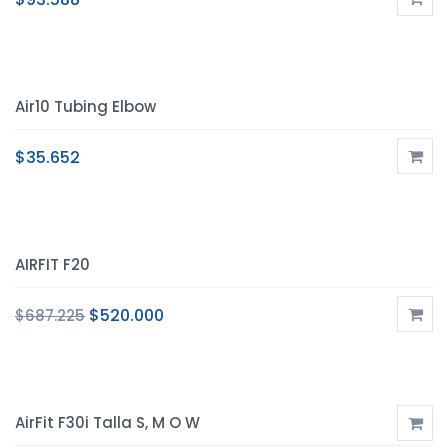
Air10 Tubing Elbow
$
35.652
AIRFIT F20
$
520.000
$
687.225
AirFit F30i Talla S, M O W