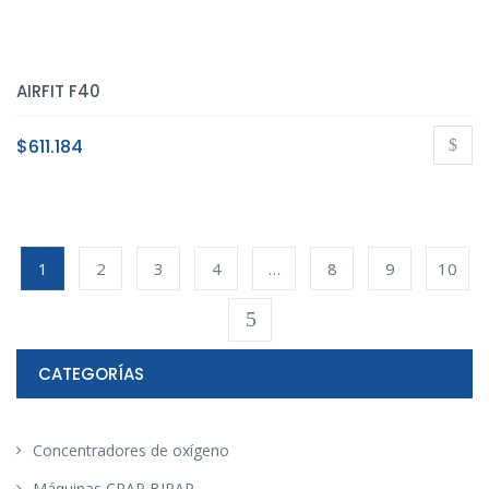
AIRFIT F40
$
611.184
1
2
3
4
…
8
9
10
CATEGORÍAS
Concentradores de oxígeno
Máquinas CPAP BIPAP