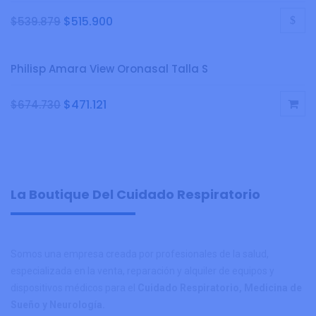
$
515.900
$
539.879
Philisp Amara View Oronasal Talla S
$
471.121
$
674.730
La Boutique Del Cuidado Respiratorio
Somos una empresa creada por profesionales de la salud,
especializada en la venta, reparación y alquiler de equipos y
dispositivos médicos para el
Cuidado Respiratorio, Medicina de
Sueño y Neurología.