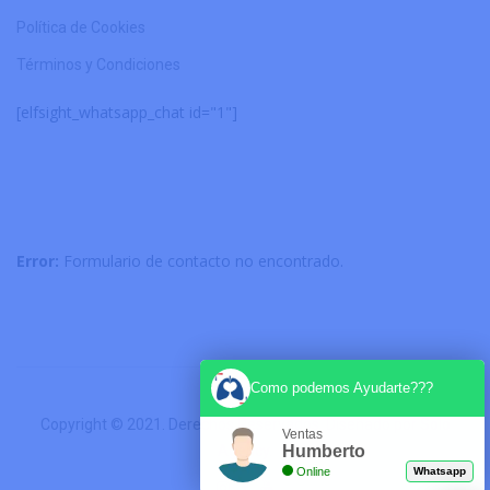
Política de Cookies
Términos y Condiciones
[elfsight_whatsapp_chat id="1"]
Error:
Formulario de contacto no encontrado.
Como podemos Ayudarte???
Copyright © 2021. Derechos Reservados. Diseñado por
Solo
Ventas
Humberto
Agency
.
Online
Whatsapp