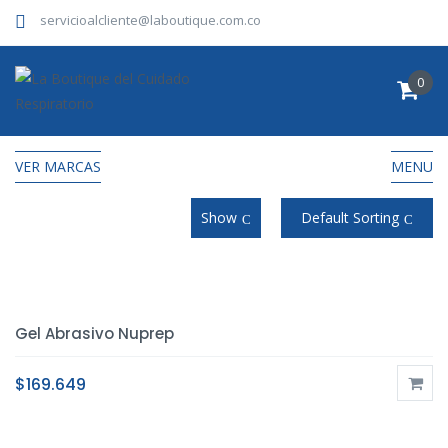
servicioalcliente@laboutique.com.co
0
VER MARCAS
MENU
Show
Default Sorting
Gel Abrasivo Nuprep
$
169.649