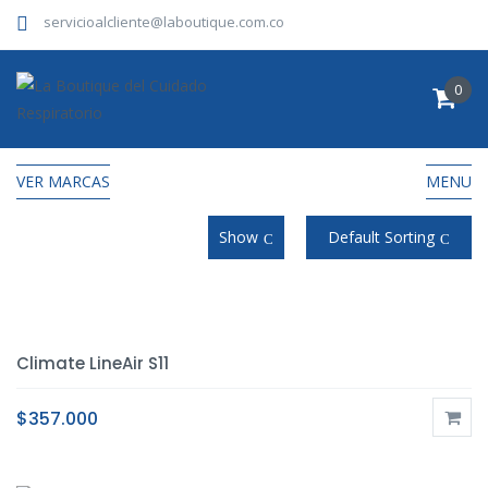
servicioalcliente@laboutique.com.co
0
VER MARCAS
MENU
Show
Default Sorting
Climate LineAir S11
$
357.000