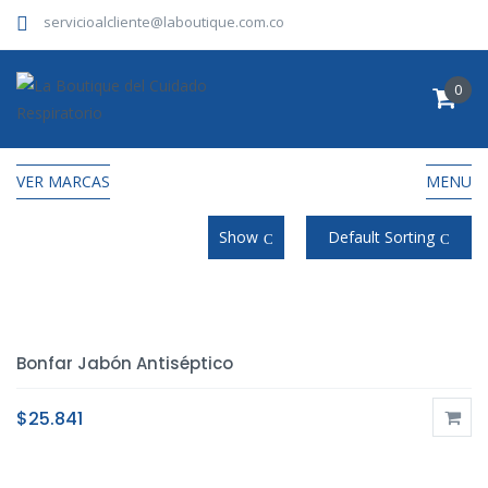
servicioalcliente@laboutique.com.co
0
VER MARCAS
MENU
Show
Default Sorting
Bonfar Jabón Antiséptico
$
25.841