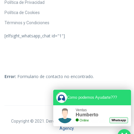
Política de Privacidad
Política de Cookies
Términos y Condiciones
[elfsight_whatsapp_chat id="1"]
Error:
Formulario de contacto no encontrado.
Como podemos Ayudarte???
Ventas
Humberto
Online
Whatsapp
Copyright © 2021. Derechos Reservados. Diseñado por
Solo
Agency
.