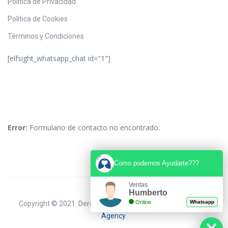
Política de Privacidad
Política de Cookies
Términos y Condiciones
[elfsight_whatsapp_chat id="1"]
Error:
Formulario de contacto no encontrado.
Como podemos Ayudarte???
Ventas
Humberto
Online
Whatsapp
Copyright © 2021. Derechos Reservados. Diseñado por
Solo
Agency
.