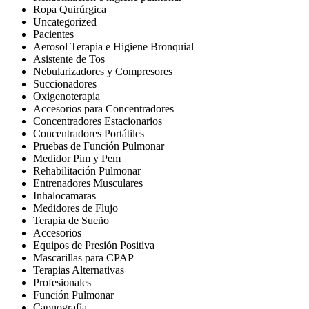
Ropa Quirúrgica
Uncategorized
Pacientes
Aerosol Terapia e Higiene Bronquial
Asistente de Tos
Nebularizadores y Compresores
Succionadores
Oxigenoterapia
Accesorios para Concentradores
Concentradores Estacionarios
Concentradores Portátiles
Pruebas de Función Pulmonar
Medidor Pim y Pem
Rehabilitación Pulmonar
Entrenadores Musculares
Inhalocamaras
Medidores de Flujo
Terapia de Sueño
Accesorios
Equipos de Presión Positiva
Mascarillas para CPAP
Terapias Alternativas
Profesionales
Función Pulmonar
Capnografía