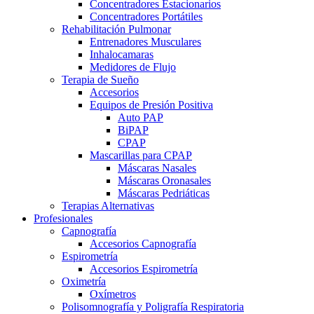
Concentradores Estacionarios
Concentradores Portátiles
Rehabilitación Pulmonar
Entrenadores Musculares
Inhalocamaras
Medidores de Flujo
Terapia de Sueño
Accesorios
Equipos de Presión Positiva
Auto PAP
BiPAP
CPAP
Mascarillas para CPAP
Máscaras Nasales
Máscaras Oronasales
Máscaras Pedriáticas
Terapias Alternativas
Profesionales
Capnografía
Accesorios Capnografía
Espirometría
Accesorios Espirometría
Oximetría
Oxímetros
Polisomnografía y Poligrafía Respiratoria