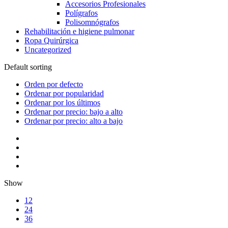
Accesorios Profesionales
Polígrafos
Polisomnógrafos
Rehabilitación e higiene pulmonar
Ropa Quirúrgica
Uncategorized
Default sorting
Orden por defecto
Ordenar por popularidad
Ordenar por los últimos
Ordenar por precio: bajo a alto
Ordenar por precio: alto a bajo
Show
12
24
36