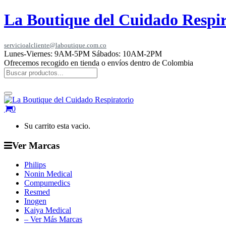
La Boutique del Cuidado Respir
servicioalcliente@laboutique.com.co
Lunes-Viernes: 9AM-5PM Sábados: 10AM-2PM
Ofrecemos recogido en tienda o envíos dentro de Colombia
0
Su carrito esta vacio.
Ver Marcas
Philips
Nonin Medical
Compumedics
Resmed
Inogen
Kaiya Medical
– Ver Más Marcas