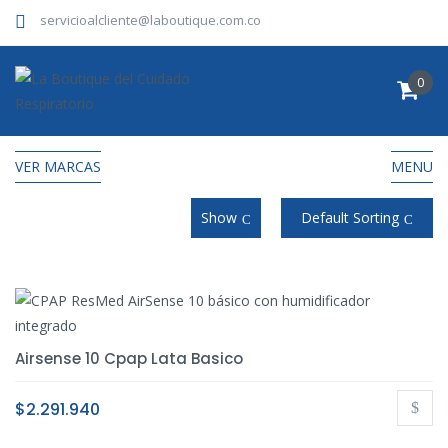
servicioalcliente@laboutique.com.co
0
VER MARCAS
MENU
Show
Default Sorting
Airsense 10 Cpap Lata Basico
$
2.291.940