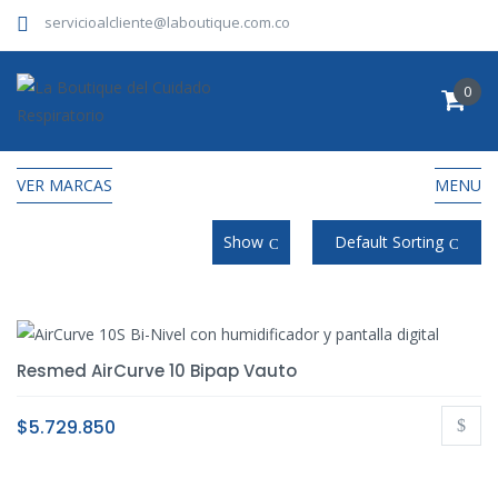
servicioalcliente@laboutique.com.co
0
VER MARCAS
MENU
Show
Default Sorting
Resmed AirCurve 10 Bipap Vauto
$
5.729.850